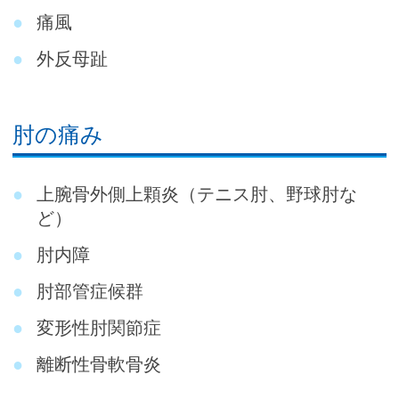
痛風
外反母趾
肘の痛み
上腕骨外側上顆炎（テニス肘、野球肘な
ど）
肘内障
肘部管症候群
変形性肘関節症
離断性骨軟骨炎