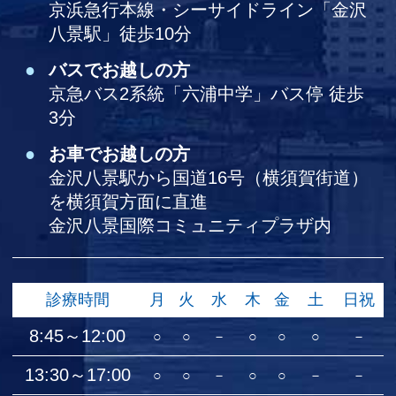
京浜急行本線・シーサイドライン「金沢
八景駅」徒歩10分
バスでお越しの方
京急バス2系統「六浦中学」バス停 徒歩
3分
お車でお越しの方
金沢八景駅から国道16号（横須賀街道）
を横須賀方面に直進
金沢八景国際コミュニティプラザ内
診療時間
月
火
水
木
金
土
日祝
8:45～12:00
○
○
－
○
○
○
－
13:30～17:00
○
○
－
○
○
－
－